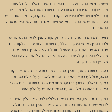
משמעותי על ההליך ועל זכויות הצדדים. שינויים אלו יכולים להיות
מכוונים (כמו מכירת הנכס או רישום זכויות חדשות) או בלתי מכוונים
(כמו גילוי זכויות שלא היו ידועות קודם). בכל מקרה, שינוי ברישום דורש
הערכה מחדש של המצב המשפטי וייתכן שגם התאמה של האסטרטגיה
המשפטית.
כאשר נכס נמכר במהלך הליכי פינוי, הקונה הופך לבעל הנכס החדש
ולצד בהליך. על פי העקרון הכללי, זכויות ותביעות עוברות לקונה יחד
עם הנכס. עם זאת, הקונה עשוי לבחור לנהל את ההליך באופן שונה
מהבעלים הקודם, ולעיתים הוא עשוי אף לוותר על התביעה אם הוא
מעוניין בשוכר הקיים.
רישום זכויות חדשות במהלך ההליך, כמו זכות עיכוב חדשה או זיקת
הנאה, יכול לערכת את המצב המשפטי ולהשפיע על יכולת הפינוי.
במקרים כאלו, יש צורך בבדיקה מחודשת של הזכויות והחובות של כל
הצדדים ובהערכה של השפעת הרישום החדש על הליך הפינוי.
במקרים מסוימים, השינויים ברישום עלולים לפסול את הליך הפינוי או
לדרוש שינוי משמעותי בטענות. למשל, אם במהלך ההליך מתגלה
שהשוכר רכש זכויות רשומות בנכס, זה יכול לשנות לחלוטין את טבע