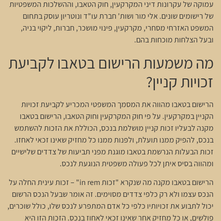
עמוקה של עקרונות דיני המקרקעין, חוק הטאבו, וההשלכות המשפטיות
של רישומים שונים. אלי מור ושות' חברת עו"ד ונוטריון עוסק בתחום
המשפט האזרחי מסחרי, מקרקעין, פינוי מושכר, חברות, ליקוי בניה,
ובעל הצלחות מוכחות בהם.
מה משמעות הרישום בטאבו לקביעת
זכויות קניין?
הרישום בטאבו מהווה את המסמך המשפטי המכריע לקביעת זכויות
הקניין במקרקעין. על פי חוק המקרקעין וחוק הטאבו, הרישום בטאבו
מקנה לבעליו זכות קניין מושלמת בנכס, הכוללת את הזכות להשתמש
בנכס, להפיק ממנו תועלת, ולפנות ממנו כל מחזיק שאינו זכאי לאחזו.
זכות הבעלות הנרשמת בטאבו מוגנת מפני תביעות של צדדים שלישיים
ומהווה בסיס איתן לכל פעולה משפטית הנוגעת לנכס.
הרישום בטאבו מקנה מה שנקרא "זכות in rem" – זכות עינית החלה על
הנכס עצמו ולא רק כלפי צדדים מסוימים. זה אומר שבעל הנכס הרשום
יכול לתבוע את זכויותיו כלפי כל אדם המתפרע לנכס שלו, כולל שוכרים,
פולשים, או כל מחזיק אחר שאינו זכאי לאחוז בנכס. הזכות הזו היא