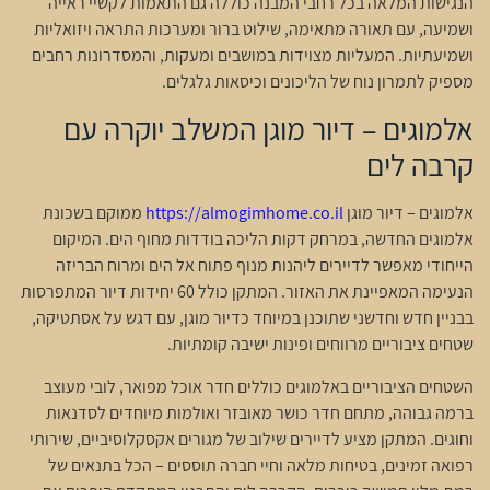
הנגישות המלאה בכל רחבי המבנה כוללה גם התאמות לקשיי ראייה
ושמיעה, עם תאורה מתאימה, שילוט ברור ומערכות התראה ויזואליות
ושמיעתיות. המעליות מצוידות במושבים ומעקות, והמסדרונות רחבים
מספיק לתמרון נוח של הליכונים וכיסאות גלגלים.
אלמוגים – דיור מוגן המשלב יוקרה עם
קרבה לים
אלמוגים – דיור מוגן
https://almogimhome.co.il
ממוקם בשכונת
אלמוגים החדשה, במרחק דקות הליכה בודדות מחוף הים. המיקום
הייחודי מאפשר לדיירים ליהנות מנוף פתוח אל הים ומרוח הבריזה
הנעימה המאפיינת את האזור. המתקן כולל 60 יחידות דיור המתפרסות
בבניין חדש וחדשני שתוכנן במיוחד כדיור מוגן, עם דגש על אסתטיקה,
שטחים ציבוריים מרווחים ופינות ישיבה קומתיות.
השטחים הציבוריים באלמוגים כוללים חדר אוכל מפואר, לובי מעוצב
ברמה גבוהה, מתחם חדר כושר מאובזר ואולמות מיוחדים לסדנאות
וחוגים. המתקן מציע לדיירים שילוב של מגורים אקסקלוסיביים, שירותי
רפואה זמינים, בטיחות מלאה וחיי חברה תוססים – הכל בתנאים של