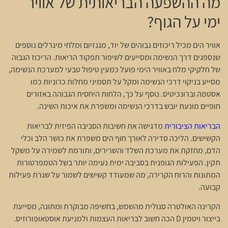
מה ההשפעה הבריאותית של אוויר
ימי על הגוף?
אוויר הים מכיל ריכוזים גבוהים של יוד, מגנזיום ומלחי מינרלים נוספים
שנספגים דרך הנשימה ומסייעים לשיפור תפקוד הריאות. הריכוז הגבוה
של חלקיקי מלח באוויר הימי פועל כמעין טיפול טבעי למערכת הנשימה,
מסייע בניקוי דרכי הנשימה ומקל על תסמיני מחלות כרוניות כמו
אסטמה וברונכיטיס. נוסף על כך, הלחות היחסית הגבוהה באזורים
חופיים מונעת יובש בדרכי הנשימה ומשפרת את איכות השינה.
הבריאות הציבורית
מדגישה את חשיבות הסביבה הפיזית לבריאות
הקשישים. הליכה סדירה לאורך חוף הים משפרת את כושר הלב וכלי
הדם, מחזקת את מערכת השלד והשרירים, ותורמת לשמירה על משקל
תקין. הפעילות הגופנית בסביבה ימית נעימה יותר בשל הטמפרטורות
המתונות והרוח הקרירה, מה שמעודד קשישים לשמור על שגרת פעילות
קבועה.
הקרינה האולטרה סגולית מהשמש, בחשיפה מבוקרת ומתונה, מסייעת
בייצור ויטמין D הכה חשוב לבריאות העצמות ולמניעת אוסטאופורוזיס.