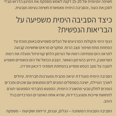
חשיפה יומיומית של 15-20 דקות לשמש מספקת את המינון הדרוש מבלי
לסכן את העור, והסביבה הימית מאפשרת חשיפה נעימה וטבעית.
כיצד הסביבה הימית משפיעה על
הבריאות הנפשית?
הנוף הימי והקולות המרגיעים של הגלים משפיעים באופן מוכח על
הפחתת מתח ושיפור מצב הרוח. מחקרים מראים שחשיפה קבועה
למראה הים מפחיתה רמות של הורמון הלחץ קורטיזול ומעלה את רמות
הסרוטונין, הידוע כהורמון האושר. הצבע הכחול של הים והשמיים משפיע
לטובה על מצב הנפש ומסייע בהפחתת תסמיני דיכאון וחרדה.
הסביבה הימית מעודדת יציאה מהבית ומעורבות חברתית. טיולים
לאורך הטיילת, ישיבה בספסלים הפונים לים ומפגשים עם שכנים ומכרים
הופכים לחלק טבעי מהשגרה היומית. המפגש החברתי הספונטני תורם
לתחושת שייכות ומונע בדידות, שהיא אחת האתגרים המרכזיים בגיל
הזהב.
הסביבה הטבעית המשתנה – הגלים, עננים, זריחות ושקיעות – מספקת