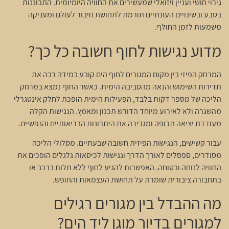
גירוי חושי ועניין ויזואלי שמעשירים את החוויה היומיומית. התבוננות
בטבע ובשינויים העונתיים תורמת לתחושת חיבור לעולם ומעניקה
משמעות לזמן החולף.
מדוע נגישות לחוף חשובה כל כך?
המרחק הפיזי בין מקום המגורים לחוף הים קובע במידה רבה את
תדירות השימוש והנאה מהסביבה הימית. כאשר החוף נמצא במרחק
הליכה של מספר דקות בלבד, הפעילות הימית הופכת לחלק אינטגרלי
מהשגרה ולא לאירוע מיוחד הדורש תכנון ומאמץ. הנגישות הקלה
מעודדת יציאה תכופה ומגבירה את היתרונות הבריאותיים והנפשיים.
עבור קשישים, הנגישות הפיזית חשובה שבעתיים. מסלולי הליכה
מסודרים, ספסלים לאורך הדרך ונגישות לכיסאות גלגלים הופכים את
החוויה לנוחה ובטוחה. האפשרות להגיע לחוף ללא תלות ברכב או
בתחבורה ציבורית שומרת על תחושת העצמאות והחופש.
מה ההבדל בין מגורים רגילים
למגורים בדיור מוגן ליד הים?