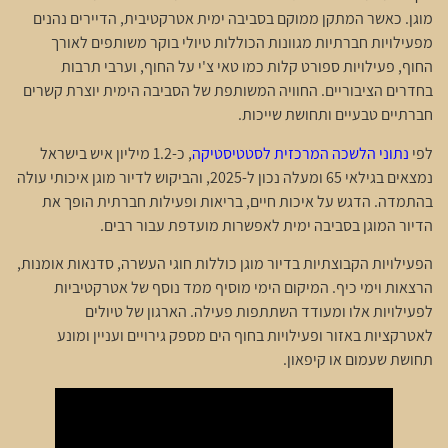
מוגן. כאשר המתקן ממוקם בסביבה ימית אטרקטיבית, הדיירים נהנים
מפעילויות חברתיות מגוונות הכוללות טיולי בוקר משותפים לאורך
החוף, פעילויות ספורט קלות כמו טאי צ'י על החוף, וערבי תרבות
בחדרים הציבוריים. החוויה המשותפת של הסביבה הימית יוצרת קשרים
חברתיים טבעיים ותחושת שייכות.
לפי
נתוני הלשכה המרכזית לסטטיסטיקה
, כ-1.2 מיליון איש בישראל
נמצאים בגילאי 65 ומעלה נכון ל-2025, והביקוש לדיור מוגן איכותי עולה
בהתמדה. הדגש על איכות חיים, בריאות ופעילות חברתית הופך את
הדיור המוגן בסביבה ימית לאפשרות מועדפת עבור רבים.
הפעילויות הקבוצתיות בדיור מוגן כוללות חוגי העשרה, סדנאות אומנות,
הרצאות וימי כיף. המיקום הימי מוסיף ממד נוסף של אטרקטיביות
לפעילויות אלו ומעודד השתתפות פעילה. הארגון של טיולים
לאטרקציות באזור ופעילויות בחוף הים מספק גירויים ועניין ומונע
תחושת שעמום או קיפאון.